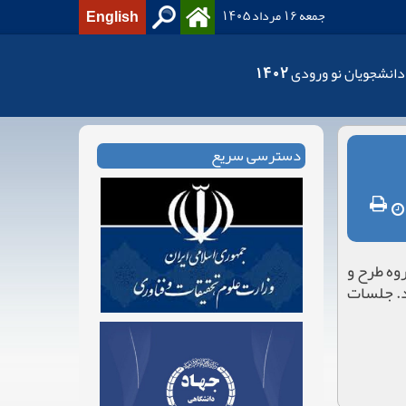
جمعه 16 مرداد 1405
English
دانشجویان نو ورودی 1402
دسترسی سریع
وه طرح و
د. جلسات