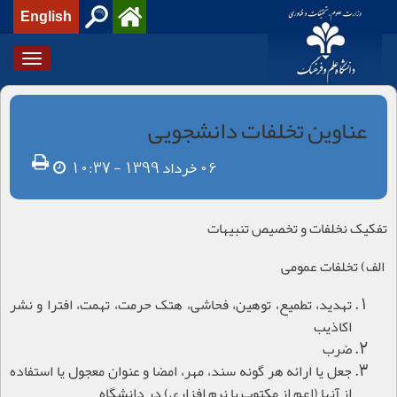
English
Toggle
igation
عناوین تخلفات دانشجویی
06 خرداد 1399 - 10:37
تفکیک نخلفات و تخصیص تنبیهات
الف) تخلفات عمومی
تهدید، تطمیع، توهین، فحاشی، هتک حرمت، تهمت، افترا و نشر
اکاذیب
ضرب
جعل یا ارائه هر گونه سند، مهر، امضا و عنوان معجول یا استفاده
از آن‏ها (اعم از مکتوب یا نرم افزاری) در دانشگاه